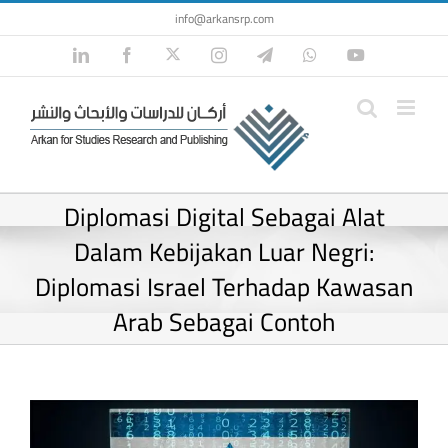
Skip
info@arkansrp.com
to
Twitter
LinkedIn
Facebook
Instagram
Telegram
WhatsApp
YouTube
content
Diplomasi Digital Sebagai Alat
Dalam Kebijakan Luar Negri:
Diplomasi Israel Terhadap Kawasan
Arab Sebagai Contoh
View
Larger