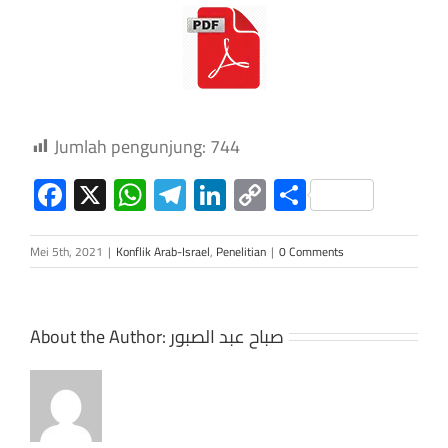
Jumlah pengunjung:
744
Facebook
X
WhatsApp
Telegram
LinkedIn
Copy
Share
Link
Mei 5th, 2021
|
Konflik Arab-Israel
,
Penelitian
|
0 Comments
About the Author:
صباح عبد الصبور