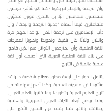
استحسانًا للحق حيثما كان، والتفاعل الخَلَّاق مع الآخر،
وأن الترجمة والإبداع لم يكونا -كما هو شائع- مرحلتين
منفصلتين متعاقبتين آليًّا، بل بالأحرى قوتين علميَّتين
متفاعلتين، فيما أسماه “جدلية الترجمة والبحث”، وأن
دأب الإسلاميين على ترجمة النص الواحد المهم مرة
واثنتين وثلاثًا كان تنقيحًا وتجويدًا وتطويرًا لمفردات
اللغة العلمية، وأن المترجمين الأوائل هم الذين قاموا
على بناء اللغة العلمية العربية، التي أصبحت أول لغة
علمية عالمية في التاريخ.
يتناول الحوار على أربعة محاور معالم شخصية د. راشد
وتأثيرها في مسيرته العلمية، وكذا أهم إسهاماته في
تاريخ العلوم العربية وتطورها وعلاقاتها بالعلم الغربي،
وكذا يوضح أبعاد التراث العربي المنهجية والعلمية
وعلاقته بالآخر، كما يقف في المحور الأخير على