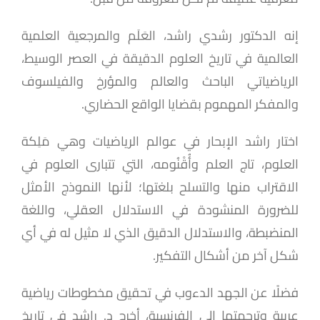
إنه الدكتور رشدي راشد، العَلَم والمرجعية العلمية
العالمية في تاريخ العلوم الدقيقة في العصر الوسيط،
الرياضياتي الباحث والعالم والمؤرخ والفيلسوف
والمفكر المهموم بقضايا الواقع الحضاري.
اختار راشد الإبحار في عوالم الرياضيات وهي مَلِكة
العلوم، تاج العلم وأُقْنُومه، التي تتبارى العلوم في
الاقتراب منها والتسلح بلغتها؛ لأنها النموذج الأمثل
للضرورة المنشودة في الاستدلال العقلي، واللغة
المنضبطة، والاستدلال الدقيق الذي لا مثيل له في أي
شكل آخر من أشكال التفكير.
فضلًا عن الجهد الدءوب في تحقيق مخطوطات رياضية
عربية وترجمتها إلى الفرنسية، أخرج د. راشد في تاريخ