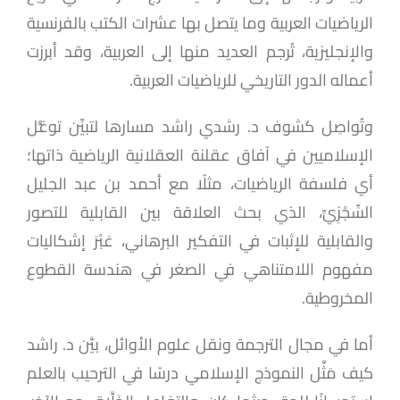
الرياضيات العربية وما يتصل بها عشرات الكتب بالفرنسية
والإنجليزية، تُرجم العديد منها إلى العربية، وقد أبرزت
أعماله الدور التاريخي للرياضيات العربية.
وتُواصِل كشوف د. رشدي راشد مسارها لتبيِّن توغُّل
الإسلاميين في آفاق عقلنة العقلانية الرياضية ذاتها؛
أي فلسفة الرياضيات، مثلًا مع أحمد بن عبد الجليل
السِّجْزِيِّ، الذي بحث العلاقة بين القابلية للتصور
والقابلية للإثبات في التفكير البرهاني، عَبْرَ إشكاليات
مفهوم اللامتناهي في الصغر في هندسة القطوع
المخروطية.
أما في مجال الترجمة ونقل علوم الأوائل، بيَّن د. راشد
كيف مَثَّل النموذج الإسلامي درسًا في الترحيب بالعلم