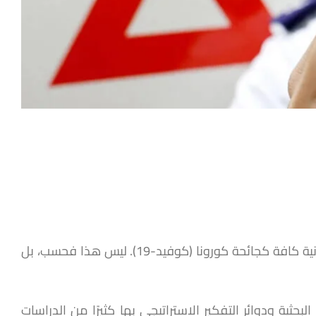
ما من أزمة كَونية في عالمنا المعاصر استحوذت على اهتمام العلماء والباحثين من التخصصات والمجالات العلمية والإنسانية كافة كجائحة كورونا (كوفيد-19). ليس هذا فحسب، بل
يعيشون فيها، وقد أنتجت مراكزها البحثية ودوائر التفكير الإستراتيجي بها كثيرًا من الدراسات