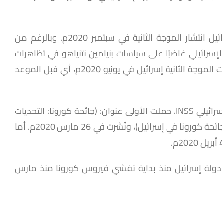
مع بداية شهر مارس 2020م، انتشر فيروس كورونا في إسرائيل، وأُطلق عليه فيما بعد “الموجة الأولى”، وتوقعت إسرائيل انتشار الموجة الثانية في سبتمبر 2020م. وبالرغم من
إسرائيلي غاضبًا على سياسات بنيامين نتنياهو في تظاهرات
تُطالبه باتخاذ إجراءات تتناسب مع الوضع الذي يَمُر به المواطن الإسرائيلي على المستوى الاقتصادي. والأهم من ذلك، ضربت الموجة الثانية إسرائيل في يونيو 2020م، أي قبل الموعد
وهذا السبب الأخير هو ما دفع لكتابة هذه الورقة، لنقد ثلاث مقالات علمية صدرت عن معهد دراسات الأمن القومي الإسرائيلي INSS. حملت الأولى عنوان: (جائحة كورونا: التحديات
المنهجية التي تواجه إسرائيل)، ونُشرت في 20 مارس 2020م، وحملت الثانية عنوان: (الحملة على نطاق المنظومة لمكافحة جائحة كورونا في إسرائيل)، ونُشرت في 26 مارس 2020م. أما
 دولة إسرائيل منذ بداية تفشي فيروس كورونا منذ مارس